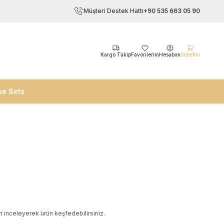
Müşteri Destek Hattı
+90 535 663 05 90
Kargo Takip
Favorilerim
Hesabım
Sepetim
ue Sets
i inceleyerek ürün keşfedebilirsiniz.