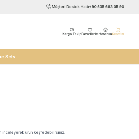
Müşteri Destek Hattı
+90 535 663 05 90
Kargo Takip
Favorilerim
Hesabım
Sepetim
ue Sets
i inceleyerek ürün keşfedebilirsiniz.