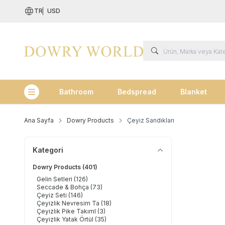
TR
USD
Bathroom
Bedspread
Blanket
Kategoriler
Ana Sayfa
Dowry Products
Çeyiz Sandıkları
Kategori
Dowry Products
(401)
Gelin Setleri
(126)
Seccade & Bohça
(73)
Çeyiz Seti
(146)
Çeyizlik Nevresim Ta
(18)
Çeyizlik Pike Takıml
(3)
Çeyizlik Yatak Örtül
(35)