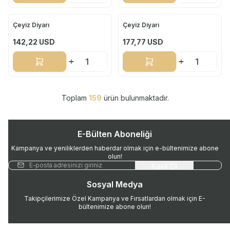
Çeyiz Diyarı
Çeyiz Diyarı
Yeni
Yeni
142,22
USD
177,77
USD
Sepete Ekle
Sepete Ekle
Toplam
159
ürün bulunmaktadır.
E-Bülten Aboneliği
Kampanya ve yeniliklerden haberdar olmak için e-bültenimize abone
olun!
Kayıt Ol
Sosyal Medya
Takipçilerimize Özel Kampanya ve Fırsatlardan olmak için E-
bültenimize abone olun!