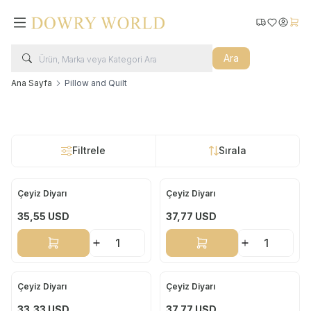
Kargo Takip
Favorilerim
Hesabı
Sepe
Ara
Ana Sayfa
Pillow and Quilt
Filtrele
Sırala
Çeyiz Diyarı
Çeyiz Diyarı
Yeni
Yeni
35,55
USD
37,77
USD
Sepete Ekle
Sepete Ekle
Çeyiz Diyarı
Çeyiz Diyarı
Yeni
Yeni
33,33
USD
37,77
USD