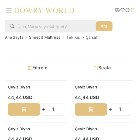
Kargo Takip
Favorilerim
Hesabı
Sepe
Ara
Ana Sayfa
Sheet & Mattress
Tek Kişilik Çarşaf T
Filtrele
Sırala
Çeyiz Diyarı
Çeyiz Diyarı
Yeni
Yeni
44,44
USD
44,44
USD
Sepete Ekle
Sepete Ekle
Çeyiz Diyarı
Çeyiz Diyarı
Yeni
Yeni
44,44
USD
44,44
USD