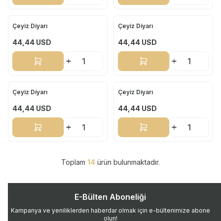
Çeyiz Diyarı
Çeyiz Diyarı
Yeni
Yeni
44,44
USD
44,44
USD
Sepete Ekle
Sepete Ekle
Çeyiz Diyarı
Çeyiz Diyarı
Yeni
Yeni
44,44
USD
44,44
USD
Sepete Ekle
Sepete Ekle
Toplam
14
ürün bulunmaktadır.
E-Bülten Aboneliği
Kampanya ve yeniliklerden haberdar olmak için e-bültenimize abone
olun!