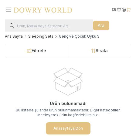
Kargo Takip
Favorilerim
Hesabı
Sepe
Ara
Ana Sayfa
Sleeping Sets
Genç ve Çocuk Uyku S
Filtrele
Sırala
Ürün bulunamadı
Bu listede şu anda ürün bulunmamaktadır. Diğer kategorileri
inceleyerek ürün keşfedebilirsiniz.
Anasayfaya Dön