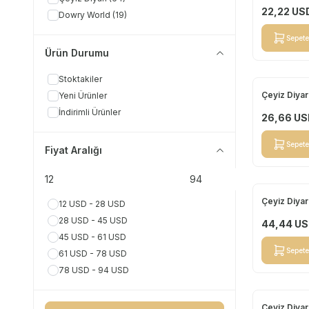
22,22
US
Dowry World
(19)
Sepete
Ürün Durumu
Stoktakiler
Çeyiz Diyar
Yeni Ürünler
Yeni
İndirimli Ürünler
26,66
US
Sepete
Fiyat Aralığı
Çeyiz Diyar
12 USD - 28 USD
Yeni
28 USD - 45 USD
44,44
US
45 USD - 61 USD
Sepete
61 USD - 78 USD
78 USD - 94 USD
Çeyiz Diyar