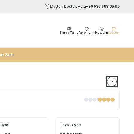
Müşteri Destek Hattı
+90 535 663 05 90
Kargo Takip
Favorilerim
Hesabım
Sepetim
ue Sets
|
Diyarı
Çeyiz Diyarı
Yeni