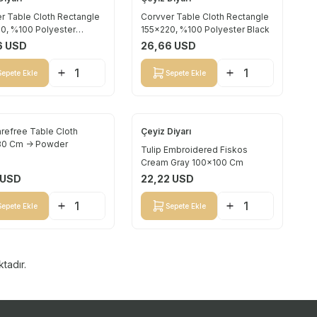
Yeni
r Table Cloth Rectangle
Corvver Table Cloth Rectangle
0, %100 Polyester
155x220, %100 Polyester Black
6
USD
26,66
USD
Sepete Ekle
Sepete Ekle
refree Table Cloth
Çeyiz Diyarı
Yeni
80 Cm -> Powder
Tulip Embroidered Fiskos
Cream Gray 100x100 Cm
USD
22,22
USD
Sepete Ekle
Sepete Ekle
tadır.