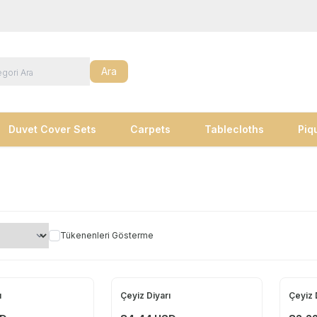
Ara
Duvet Cover Sets
Carpets
Tablecloths
Piq
Tükenenleri Gösterme
ı
Çeyiz Diyarı
Çeyiz 
Yeni
Yeni