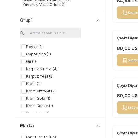
84,44
US
Yuvarlak Masa Örtüle
(1)
Sepete
Grup1
Çeyiz Diyar
Yeni
Beyaz
(1)
80,00
US
Cappucino
(1)
Sepete
Gri
(1)
Karpuz Kırmızı
(4)
Karpuz Yeşil
(2)
Krem
(1)
Çeyiz Diyar
Yeni
Krem Antrasit
(2)
80,00
US
Krem Gold
(1)
Krem Kahve
(1)
Sepete
Nar Bordo
(1)
Üzüm Kahve
(4)
Marka
Çeyiz Diyar
Yeni
Çeyiz Diyarı
(64)