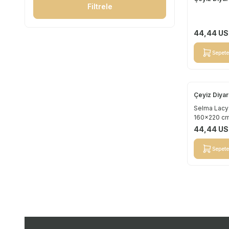
Yeni
Filtrele
44,44
US
Sepete
Çeyiz Diyar
Yeni
Selma Lacy 
160x220 cm
44,44
US
Sepete