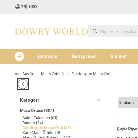
TR
USD
Bathroom
Bedspread
Blanket
Kategoriler
Ana Sayfa
Masa Örtüsü
Dikdörtgen Masa Örtü
Kategori
Masa Örtüsü
(304)
Salon Takımları
(81)
Runner
(24)
Dikdörtgen Masa Örtü
(85)
Çeyiz Diyar
Yeni
Kare Masa Örtüleri
(6)
Masa Örtüsü Takımlar
(107)