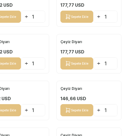
2
USD
177,77
USD
Sepete Ekle
Sepete Ekle
Diyarı
Çeyiz Diyarı
Yeni
2
USD
177,77
USD
Sepete Ekle
Sepete Ekle
Diyarı
Çeyiz Diyarı
Yeni
2
USD
146,66
USD
Sepete Ekle
Sepete Ekle
Diyarı
Çeyiz Diyarı