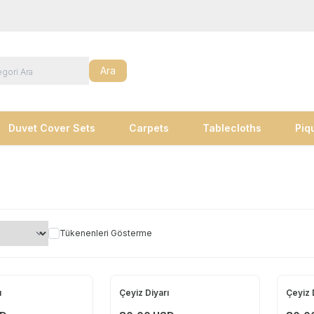
Ara
Duvet Cover Sets
Carpets
Tablecloths
Piq
Tükenenleri Gösterme
ı
Çeyiz Diyarı
Çeyiz 
Yeni
Yeni