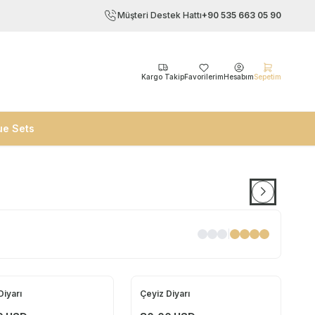
Müşteri Destek Hattı
+90 535 663 05 90
Kargo Takip
Favorilerim
Hesabım
Sepetim
ue Sets
|
Diyarı
Çeyiz Diyarı
Yeni