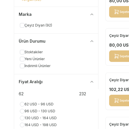
80,00
US
Sepete
Marka
Çeyiz Diyarı
(92)
Çeyiz Diyar
Yeni
Ürün Durumu
80,00
US
Stoktakiler
Sepete
Yeni Ürünler
İndirimli Ürünler
Çeyiz Diyar
Yeni
Fiyat Aralığı
102,22
U
Sepete
62 USD - 96 USD
96 USD - 130 USD
130 USD - 164 USD
Çeyiz Diyar
164 USD - 198 USD
Yeni