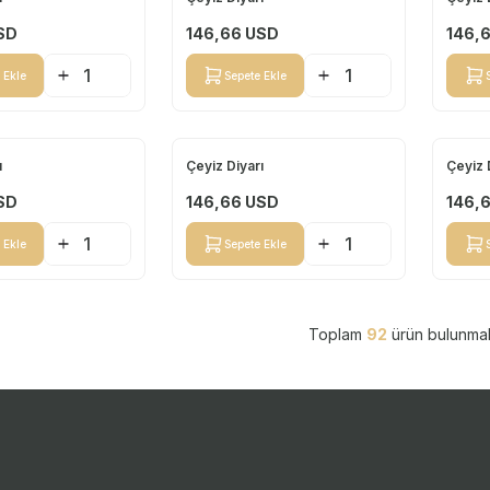
Yeni
Yeni
SD
146,66
USD
146,
 Ekle
Sepete Ekle
ı
Çeyiz Diyarı
Çeyiz 
Yeni
Yeni
SD
146,66
USD
146,
 Ekle
Sepete Ekle
Toplam
92
ürün bulunmak
Kategoriler
Önemli Bilgiler
Hızlı Erişim
Yatak örtüleri
Referanslarımız
Anasayfa