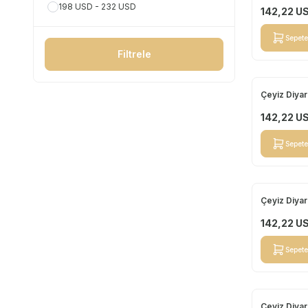
198 USD - 232 USD
142,22
U
Sepete
Filtrele
Çeyiz Diyar
Yeni
142,22
U
Sepete
Çeyiz Diyar
Yeni
142,22
U
Sepete
Çeyiz Diyar