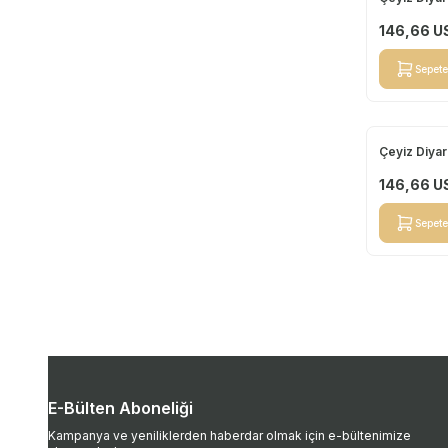
Yeni
146,66
U
Sepete
Çeyiz Diyar
Yeni
146,66
U
Sepete
E-Bülten Aboneliği
Kampanya ve yeniliklerden haberdar olmak için e-bültenimize