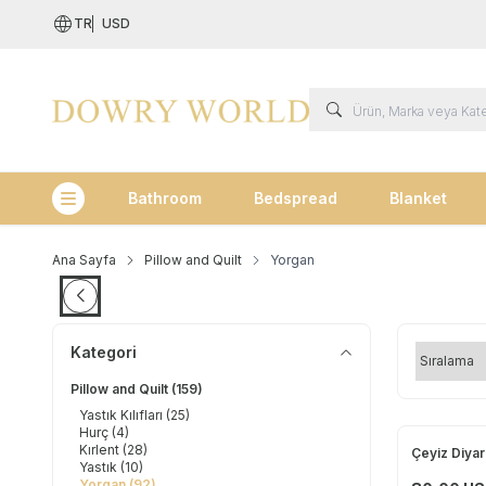
TR
USD
Bathroom
Bedspread
Blanket
Kategoriler
Ana Sayfa
Pillow and Quilt
Yorgan
Kategori
Pillow and Quilt
(159)
Yastık Kılıfları
(25)
Hurç
(4)
Kırlent
(28)
Çeyiz Diyar
Yeni
Yastık
(10)
Yorgan
(92)