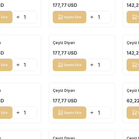
SD
177,77
USD
142,2
 Ekle
Sepete Ekle
ı
Çeyiz Diyarı
Çeyiz 
Yeni
Yeni
SD
177,77
USD
142,2
 Ekle
Sepete Ekle
ı
Çeyiz Diyarı
Çeyiz 
Yeni
Yeni
SD
177,77
USD
62,2
 Ekle
Sepete Ekle
ı
Çeyiz Diyarı
Çeyiz 