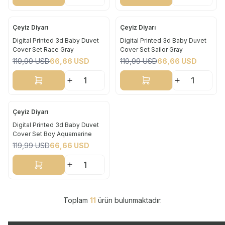
Çeyiz Diyarı
Çeyiz Diyarı
Yeni
Yeni
Digital Printed 3d Baby Duvet
Digital Printed 3d Baby Duvet
Cover Set Race Gray
Cover Set Sailor Gray
%
44
%
44
119,99
USD
66,66
USD
119,99
USD
66,66
USD
Sepete Ekle
Sepete Ekle
Çeyiz Diyarı
Yeni
Digital Printed 3d Baby Duvet
Cover Set Boy Aquamarine
%
44
119,99
USD
66,66
USD
Sepete Ekle
Toplam
11
ürün bulunmaktadır.