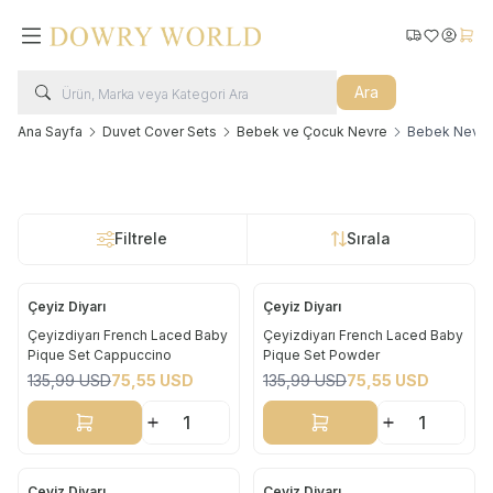
Kargo Takip
Favorilerim
Hesabı
Sepe
Ara
Ana Sayfa
Duvet Cover Sets
Bebek ve Çocuk Nevre
Bebek Nevres
Filtrele
Sırala
Çeyiz Diyarı
Çeyiz Diyarı
Yeni
Yeni
Çeyizdiyarı French Laced Baby
Çeyizdiyarı French Laced Baby
Pique Set Cappuccino
Pique Set Powder
%
44
%
44
135,99
USD
75,55
USD
135,99
USD
75,55
USD
Sepete Ekle
Sepete Ekle
Çeyiz Diyarı
Çeyiz Diyarı