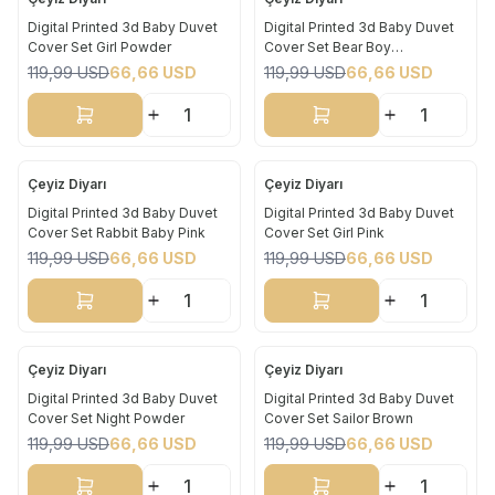
Yeni
Yeni
Digital Printed 3d Baby Duvet
Digital Printed 3d Baby Duvet
Cover Set Girl Powder
Cover Set Bear Boy
%
44
%
44
Aquamarine
119,99
USD
66,66
USD
119,99
USD
66,66
USD
Sepete Ekle
Sepete Ekle
Çeyiz Diyarı
Çeyiz Diyarı
Yeni
Yeni
Digital Printed 3d Baby Duvet
Digital Printed 3d Baby Duvet
Cover Set Rabbit Baby Pink
Cover Set Girl Pink
%
44
%
44
119,99
USD
66,66
USD
119,99
USD
66,66
USD
Sepete Ekle
Sepete Ekle
Çeyiz Diyarı
Çeyiz Diyarı
Yeni
Yeni
Digital Printed 3d Baby Duvet
Digital Printed 3d Baby Duvet
Cover Set Night Powder
Cover Set Sailor Brown
%
44
%
44
119,99
USD
66,66
USD
119,99
USD
66,66
USD
Sepete Ekle
Sepete Ekle