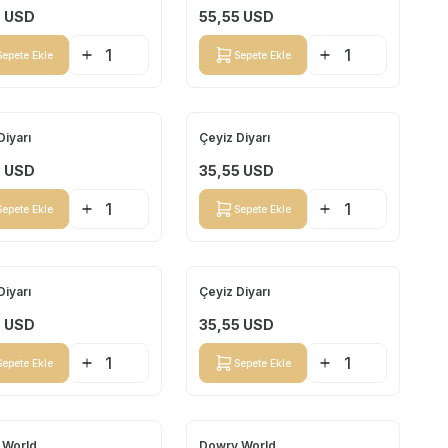
5
USD
55,55
USD
Sepete Ekle
Sepete Ekle
Diyarı
Çeyiz Diyarı
Yeni
5
USD
35,55
USD
Sepete Ekle
Sepete Ekle
Diyarı
Çeyiz Diyarı
Yeni
5
USD
35,55
USD
Sepete Ekle
Sepete Ekle
 World
Dowry World