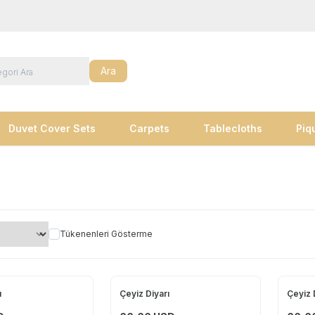
Ara
Duvet Cover Sets
Carpets
Tablecloths
Piq
Tükenenleri Gösterme
ı
Çeyiz Diyarı
Çeyiz 
Yeni
Yeni