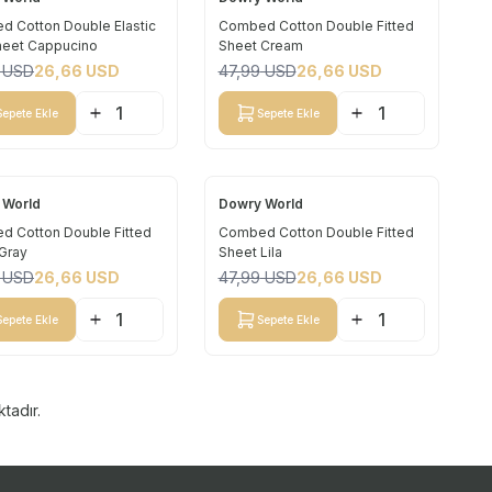
Yeni
 Cotton Double Elastic
Combed Cotton Double Fitted
heet Cappucino
Sheet Cream
%
44
USD
26,66
USD
47,99
USD
26,66
USD
Sepete Ekle
Sepete Ekle
 World
Dowry World
Yeni
 Cotton Double Fitted
Combed Cotton Double Fitted
Gray
Sheet Lila
%
44
USD
26,66
USD
47,99
USD
26,66
USD
Sepete Ekle
Sepete Ekle
tadır.