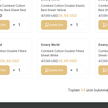
Yeni
Yeni
ld Combed Cotton
Combed Cotton Double Elastic
Combed
stic Bed Sheet Red
Bed Sheet Yellow
Bed S
%
44
%
44
D
47,99
USD
26,66
USD
47,99
 Ekle
Sepete Ekle
ld
Dowry World
Dowry
Yeni
Yeni
ton Double Fitted
Combed Cotton Double Fitted
Combed
Sheet White
Sheet 
%
44
%
44
D
26,66
USD
47,99
USD
26,66
USD
47,99
 Ekle
Sepete Ekle
Toplam
34
ürün bulunmak