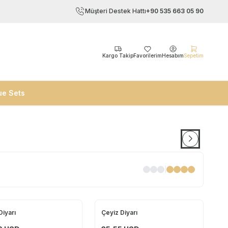
Müşteri Destek Hattı
+90 535 663 05 90
Kargo Takip
Favorilerim
Hesabım
Sepetim
ue Sets
|
Diyarı
Çeyiz Diyarı
Yeni