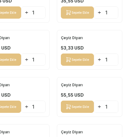
6
USD
35,55
USD
Sepete Ekle
Sepete Ekle
Diyarı
Çeyiz Diyarı
Yeni
3
USD
53,33
USD
Sepete Ekle
Sepete Ekle
Diyarı
Çeyiz Diyarı
Yeni
5
USD
55,55
USD
Sepete Ekle
Sepete Ekle
Diyarı
Çeyiz Diyarı
Yeni