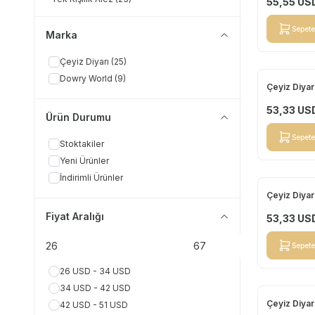
55,55
US
Sepete
Marka
Çeyiz Diyarı
(25)
Dowry World
(9)
Çeyiz Diyar
Yeni
53,33
US
Ürün Durumu
Sepete
Stoktakiler
Yeni Ürünler
İndirimli Ürünler
Çeyiz Diyar
Yeni
Fiyat Aralığı
53,33
US
Sepete
26 USD - 34 USD
34 USD - 42 USD
Çeyiz Diyar
42 USD - 51 USD
Yeni