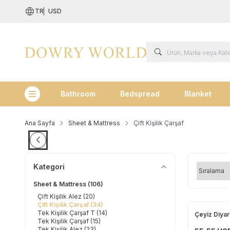
TR
USD
Bathroom
Bedspread
Blanket
Kategoriler
Ana Sayfa
Sheet & Mattress
Çift Kişilik Çarşaf
Kategori
Sheet & Mattress
(106)
Çift Kişilik Alez
(20)
Çift Kişilik Çarşaf
(34)
Tek Kişilik Çarşaf T
(14)
Çeyiz Diyar
Yeni
Tek Kişilik Çarşaf
(15)
Tek Kişilik Alez
(23)