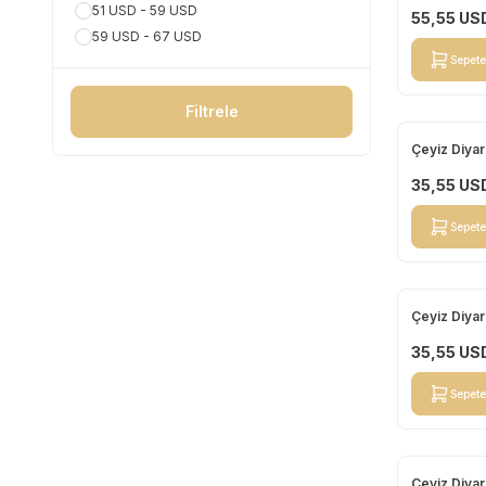
51 USD - 59 USD
55,55
US
59 USD - 67 USD
Sepete
Filtrele
Çeyiz Diyar
Yeni
35,55
US
Sepete
Çeyiz Diyar
Yeni
35,55
US
Sepete
Çeyiz Diyar