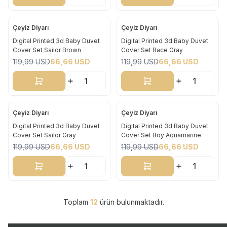
Çeyiz Diyarı
Çeyiz Diyarı
Yeni
Yeni
Digital Printed 3d Baby Duvet
Digital Printed 3d Baby Duvet
Cover Set Sailor Brown
Cover Set Race Gray
%
44
%
44
119,99
USD
66,66
USD
119,99
USD
66,66
USD
Sepete Ekle
Sepete Ekle
Çeyiz Diyarı
Çeyiz Diyarı
Yeni
Yeni
Digital Printed 3d Baby Duvet
Digital Printed 3d Baby Duvet
Cover Set Sailor Gray
Cover Set Boy Aquamarine
%
44
%
44
119,99
USD
66,66
USD
119,99
USD
66,66
USD
Sepete Ekle
Sepete Ekle
Toplam
12
ürün bulunmaktadır.