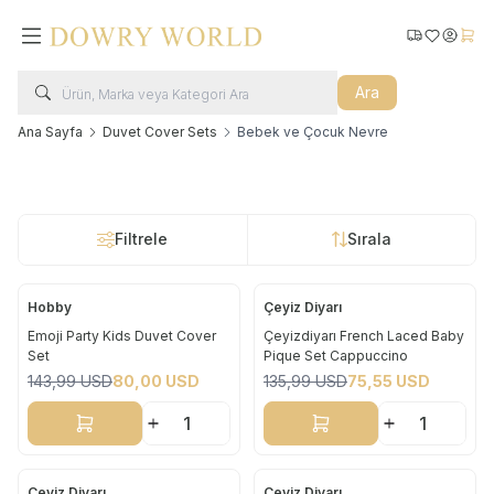
Kargo Takip
Favorilerim
Hesabı
Sepe
Ara
Ana Sayfa
Duvet Cover Sets
Bebek ve Çocuk Nevre
Filtrele
Sırala
Hobby
Çeyiz Diyarı
Yeni
Yeni
Emoji Party Kids Duvet Cover
Çeyizdiyarı French Laced Baby
Set
Pique Set Cappuccino
%
44
%
44
143,99
USD
80,00
USD
135,99
USD
75,55
USD
Sepete Ekle
Sepete Ekle
Çeyiz Diyarı
Çeyiz Diyarı