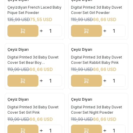
Yeni
Yeni
Çeyizdiyarı French Laced Baby
Digital Printed 3d Baby Duvet
Pique Set Powder
Cover Set Girl Powder
%
44
%
44
135,99
USD
75,55
USD
119,99
USD
66,66
USD
Sepete Ekle
Sepete Ekle
Çeyiz Diyarı
Çeyiz Diyarı
Yeni
Yeni
Digital Printed 3d Baby Duvet
Digital Printed 3d Baby Duvet
Cover Set Bear Boy
Cover Set Rabbit Baby Pink
%
44
%
44
Aquamarine
119,99
USD
66,66
USD
119,99
USD
66,66
USD
Sepete Ekle
Sepete Ekle
Çeyiz Diyarı
Çeyiz Diyarı
Yeni
Yeni
Digital Printed 3d Baby Duvet
Digital Printed 3d Baby Duvet
Cover Set Girl Pink
Cover Set Night Powder
%
44
%
44
119,99
USD
66,66
USD
119,99
USD
66,66
USD
Sepete Ekle
Sepete Ekle