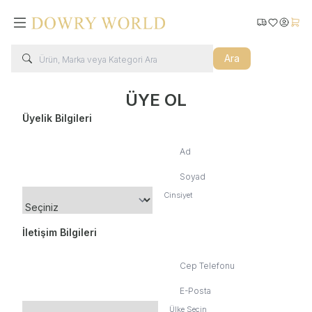
Kargo Takip
Favorilerim
Hesabı
Sepe
Ara
ÜYE OL
Üyelik Bilgileri
Ad
Soyad
Cinsiyet
İletişim Bilgileri
Cep Telefonu
E-Posta
Ülke Seçin