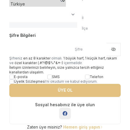
İl
İlçe
Şifre Bilgileri
Şifre
Şifreniz
en az 8 karakter
olmalı.
1 büyük harf, 1 küçük harf, rakam
ve
özel karakter (.#?!@$%^&*-)
içermelidir.
İletişim izinlerinizi belirleyin, size yalnızca tercih ettiğiniz
kanallardan ulaşalım.
E-posta
SMS
Telefon
Üyelik Sözleşmesi
'ni okudum ve kabul ediyorum.
ÜYE OL
Sosyal hesabınız ile üye olun
Zaten üye misiniz?
Hemen giriş yapın