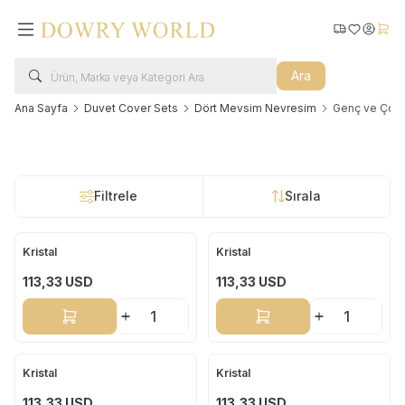
Kargo Takip
Favorilerim
Hesabı
Sepe
Ara
Ana Sayfa
Duvet Cover Sets
Dört Mevsim Nevresim
Genç ve Çocu
Filtrele
Sırala
Kristal
Kristal
Yeni
Yeni
113,33
USD
113,33
USD
Sepete Ekle
Sepete Ekle
Kristal
Kristal
Yeni
Yeni
113,33
USD
113,33
USD