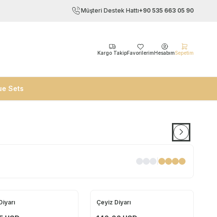
Müşteri Destek Hattı
+90 535 663 05 90
Kargo Takip
Favorilerim
Hesabım
Sepetim
ue Sets
|
Diyarı
Çeyiz Diyarı
Yeni