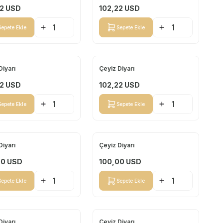
2
USD
102,22
USD
Sepete Ekle
Sepete Ekle
Diyarı
Çeyiz Diyarı
Yeni
2
USD
102,22
USD
Sepete Ekle
Sepete Ekle
Diyarı
Çeyiz Diyarı
Yeni
00
USD
100,00
USD
Sepete Ekle
Sepete Ekle
Diyarı
Çeyiz Diyarı