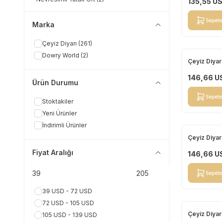
135,55
U
Sepete
Marka
Çeyiz Diyarı
(261)
Dowry World
(2)
Çeyiz Diyar
Yeni
146,66
U
Ürün Durumu
Sepete
Stoktakiler
Yeni Ürünler
İndirimli Ürünler
Çeyiz Diyar
Yeni
Fiyat Aralığı
146,66
U
Sepete
39 USD - 72 USD
72 USD - 105 USD
Çeyiz Diyar
105 USD - 139 USD
Yeni