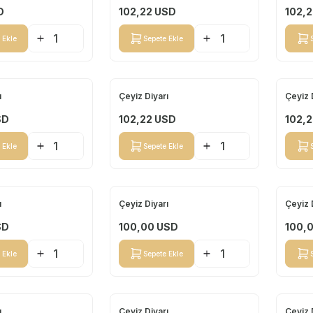
D
102,22
USD
102,2
 Ekle
Sepete Ekle
ı
Çeyiz Diyarı
Çeyiz 
Yeni
Yeni
SD
102,22
USD
102,2
 Ekle
Sepete Ekle
ı
Çeyiz Diyarı
Çeyiz 
Yeni
Yeni
SD
100,00
USD
100,
 Ekle
Sepete Ekle
ı
Çeyiz Diyarı
Çeyiz 