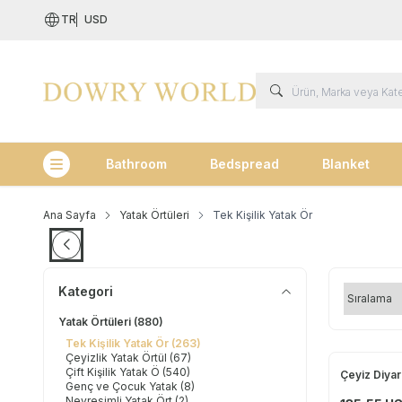
TR
USD
Bathroom
Bedspread
Blanket
Kategoriler
Ana Sayfa
Yatak Örtüleri
Tek Kişilik Yatak Ör
Kategori
Yatak Örtüleri
(880)
Tek Kişilik Yatak Ör
(263)
Çeyizlik Yatak Örtül
(67)
Çift Kişilik Yatak Ö
(540)
Çeyiz Diyar
Yeni
Genç ve Çocuk Yatak
(8)
Nevresimli Yatak Ört
(2)