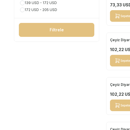
139 USD - 172 USD
73,33
US
172 USD - 205 USD
Sepete
Filtrele
Çeyiz Diyar
Yeni
102,22
U
Sepete
Çeyiz Diyar
Yeni
102,22
U
Sepete
Çeyiz Diyar