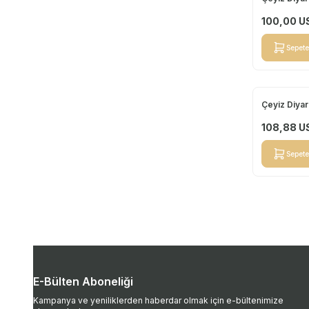
Yeni
100,00
U
Sepete
Çeyiz Diyar
Yeni
108,88
U
Sepete
E-Bülten Aboneliği
Kampanya ve yeniliklerden haberdar olmak için e-bültenimize