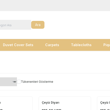
Ara
Duvet Cover Sets
Carpets
Tablecloths
Piq
Tükenenleri Gösterme
ı
Çeyiz Diyarı
Çeyiz 
Yeni
Yeni