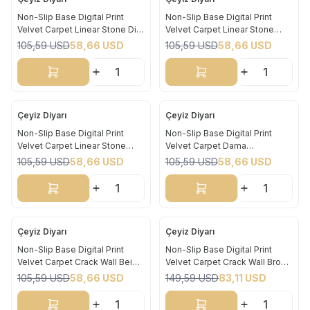
Yeni
Yeni
Non-Slip Base Digital Print
Non-Slip Base Digital Print
Velvet Carpet Linear Stone Dim
Velvet Carpet Linear Stone
%
44
%
44
Gray 180x280 cm
White 180x280 cm
105,59
USD
58,66
USD
105,59
USD
58,66
USD
Sepete Ekle
Sepete Ekle
Çeyiz Diyarı
Çeyiz Diyarı
Yeni
Yeni
Non-Slip Base Digital Print
Non-Slip Base Digital Print
Velvet Carpet Linear Stone
Velvet Carpet Dama
%
44
%
44
Black 180x280 cm
Cappuccino 180x280 cm
105,59
USD
58,66
USD
105,59
USD
58,66
USD
Sepete Ekle
Sepete Ekle
Çeyiz Diyarı
Çeyiz Diyarı
Yeni
Yeni
Non-Slip Base Digital Print
Non-Slip Base Digital Print
Velvet Carpet Crack Wall Beige
Velvet Carpet Crack Wall Brown
%
44
%
44
180x280 cm
180x280 cm
105,59
USD
58,66
USD
149,59
USD
83,11
USD
Sepete Ekle
Sepete Ekle