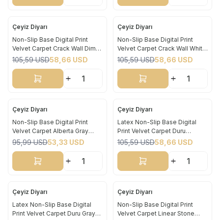
Çeyiz Diyarı
Çeyiz Diyarı
Yeni
Yeni
Non-Slip Base Digital Print
Non-Slip Base Digital Print
Velvet Carpet Crack Wall Dim
Velvet Carpet Crack Wall White
%
44
%
44
Gray 180x280 cm
180x280 cm
105,59
USD
58,66
USD
105,59
USD
58,66
USD
Sepete Ekle
Sepete Ekle
Çeyiz Diyarı
Çeyiz Diyarı
Yeni
Yeni
Non-Slip Base Digital Print
Latex Non-Slip Base Digital
Velvet Carpet Alberta Gray
Print Velvet Carpet Duru
%
44
%
44
180x280 cm
Powder 180x280 cm
95,99
USD
53,33
USD
105,59
USD
58,66
USD
Sepete Ekle
Sepete Ekle
Çeyiz Diyarı
Çeyiz Diyarı
Yeni
Yeni
Latex Non-Slip Base Digital
Non-Slip Base Digital Print
Print Velvet Carpet Duru Gray
Velvet Carpet Linear Stone
%
44
%
44