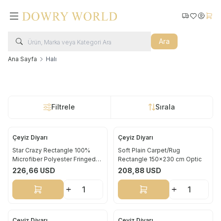
Kargo Takip
Favorilerim
Hesabı
Sepe
Ara
Ana Sayfa
Halı
Filtrele
Sırala
Çeyiz Diyarı
Çeyiz Diyarı
Yeni
Yeni
Star Crazy Rectangle 100%
Soft Plain Carpet/Rug
Microfiber Polyester Fringed
Rectangle 150x230 cm Optic
Carpet 160x230 Cream Silver
226,66
USD
208,88
USD
Sepete Ekle
Sepete Ekle
Çeyiz Diyarı
Çeyiz Diyarı