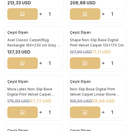
Cream
Beige
213,33
USD
208,88
USD
Sepete Ekle
Sepete Ekle
Çeyiz Diyarı
Çeyiz Diyarı
Yeni
Yeni
Asel Classic Carpet/Rug
Shape Non-Slip Base Digital
Rectangle 160x230 cm Grey -
Print Velvet Carpet 120x170 Cm
%
44
Beige
137,33
USD
127,99
USD
71,11
USD
Sepete Ekle
Sepete Ekle
Çeyiz Diyarı
Çeyiz Diyarı
Yeni
Yeni
Mora Latex Non-Slip Base
Non-Slip Base Digital Print
Digital Print Velvet Carpet
Velvet Carpet Linear Stone
%
44
%
44
Grey-White 150x220 cm
Brown 180x280 cm
175,99
USD
97,77
USD
105,59
USD
58,66
USD
Sepete Ekle
Sepete Ekle
Çeyiz Diyarı
Çeyiz Diyarı