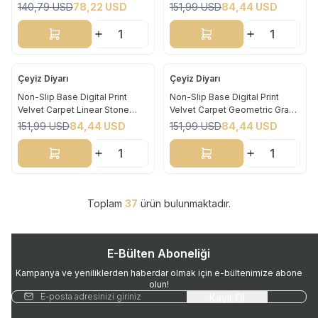
180x280 cm
Brown 160x230 cm
140,79
USD
78,22
USD
151,99
USD
84,44
USD
Sepete Ekle
Sepete Ekle
Çeyiz Diyarı
Çeyiz Diyarı
Yeni
Yeni
Non-Slip Base Digital Print
Non-Slip Base Digital Print
Velvet Carpet Linear Stone
Velvet Carpet Geometric Gray
%
44
%
44
Gray 160x230 cm
160x230 cm
151,99
USD
84,44
USD
151,99
USD
84,44
USD
Sepete Ekle
Sepete Ekle
Toplam
37
ürün bulunmaktadır.
E-Bülten Aboneliği
Kampanya ve yeniliklerden haberdar olmak için e-bültenimize abone
olun!
Kayıt Ol