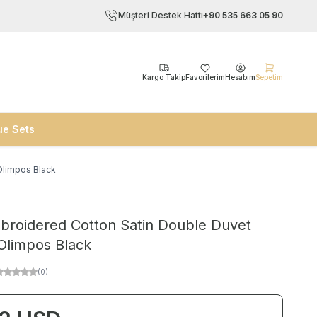
Müşteri Destek Hattı
+90 535 663 05 90
Kargo Takip
Favorilerim
Hesabım
Sepetim
ue Sets
Olimpos Black
broidered Cotton Satin Double Duvet
Olimpos Black
(0)