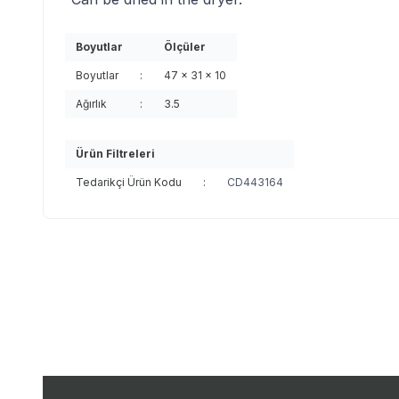
Boyutlar
Ölçüler
Boyutlar
:
47 x 31 x 10
Ağırlık
:
3.5
Ürün Filtreleri
Tedarikçi Ürün Kodu
:
CD443164