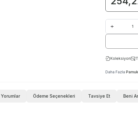
254,2
Koleksiyon
T
Daha Fazla
Pamuk 
Yorumlar
Ödeme Seçenekleri
Tavsiye Et
Beni A