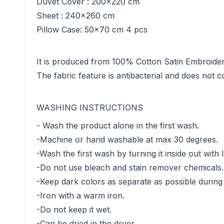
Duvet Cover : 200x220 cm
Sheet : 240x260 cm
Pillow Case: 50x70 cm 4 pcs
It is produced from 100% Cotton Satin Embroider
The fabric feature is antibacterial and does not 
WASHING INSTRUCTIONS
- Wash the product alone in the first wash.
-Machine or hand washable at max 30 degrees.
-Wash the first wash by turning it inside out wit
-Do not use bleach and stain remover chemicals.
-Keep dark colors as separate as possible during
-Iron with a warm iron.
-Do not keep it wet.
-Can be dried in the dryer.