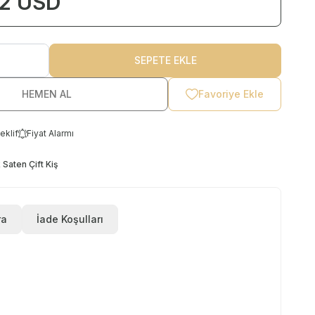
2
USD
SEPETE EKLE
HEMEN AL
Favoriye Ekle
eklif
Fiyat Alarmı
Saten Çift Kiş
ra
İade Koşulları