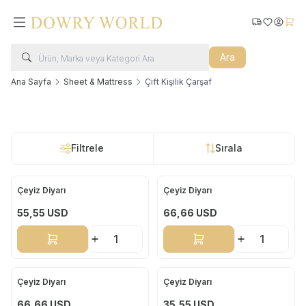
Kargo Takip
Favorilerim
Hesabı
Sepe
Ara
Ana Sayfa
Sheet & Mattress
Çift Kişilik Çarşaf
Filtrele
Sırala
Çeyiz Diyarı
Çeyiz Diyarı
Yeni
Yeni
55,55
USD
66,66
USD
Sepete Ekle
Sepete Ekle
Çeyiz Diyarı
Çeyiz Diyarı
Yeni
Yeni
66,66
USD
35,55
USD