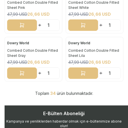
Combed Cotton Double Fitted
Combed Cotton Double Fitted
Sheet Pink
Sheet White
%
44
%
44
47,99
USD
26,66
USD
47,99
USD
26,66
USD
Sepete Ekle
Sepete Ekle
Dowry World
Dowry World
Yeni
Yeni
Combed Cotton Double Fitted
Combed Cotton Double Fitted
Sheet Gray
Sheet Lila
%
44
%
44
47,99
USD
26,66
USD
47,99
USD
26,66
USD
Sepete Ekle
Sepete Ekle
Toplam
34
ürün bulunmaktadır.
E-Bülten Aboneliği
Kampanya ve yeniliklerden haberdar olmak için e-bültenimize abone
olun!