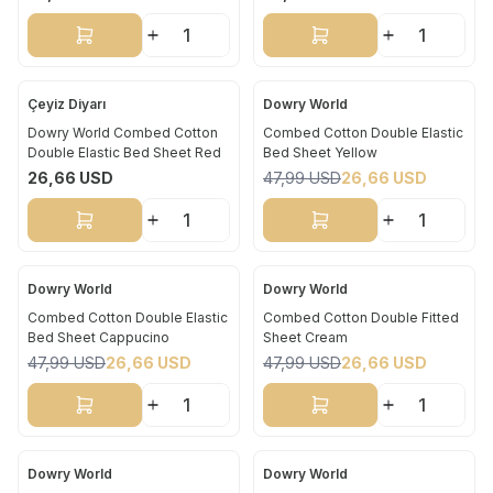
Sepete Ekle
Sepete Ekle
Çeyiz Diyarı
Dowry World
Yeni
Yeni
Dowry World Combed Cotton
Combed Cotton Double Elastic
Double Elastic Bed Sheet Red
Bed Sheet Yellow
%
44
26,66
USD
47,99
USD
26,66
USD
Sepete Ekle
Sepete Ekle
Dowry World
Dowry World
Yeni
Yeni
Combed Cotton Double Elastic
Combed Cotton Double Fitted
Bed Sheet Cappucino
Sheet Cream
%
44
%
44
47,99
USD
26,66
USD
47,99
USD
26,66
USD
Sepete Ekle
Sepete Ekle
Dowry World
Dowry World
Yeni
Yeni