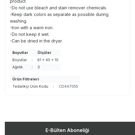
product.
-Do not use bleach and stain remover chemicals.
-Keep dark colors as separate as possible during
washing.
-Iron with a warm iron.
-Do not keep it wet.
-Can be dried in the dryer.
Boyutlar
Ölçüler
Boyutlar
:
61 x 40 x 10
Ağırlık
:
3
Ürün Filtreleri
Tedarikçi Ürün Kodu
:
CD447055
E-Bülten Aboneliği