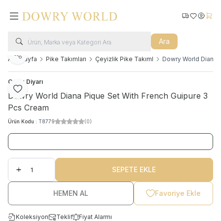
Kargo Takip
Favorilerim
Hesabı
Sepe
Ara
Paylaş
Ana Sayfa
Pike Takımları
Çeyizlik Pike Takıml
Dowry World Diana 
Çeyiz Diyarı
Favoriye Ekle
Dowry World Diana Pique Set With French Guipure 3
Pcs Cream
Ürün Kodu :
T8779
(0)
SEPETE EKLE
HEMEN AL
Favoriye Ekle
Koleksiyon
Teklif
Fiyat Alarmı