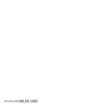
95,55
USD
171,99
USD