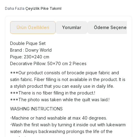
Daha Fazla
Çeyizlik Pike Takıml
Ürün Özellikleri
Yorumlar
Ödeme Seçenekleri
Double Pique Set
Brand : Dowry World
Pique: 230x240 cm
Decorative Pillow: 50x70 cm 2 Pieces
***Our product consists of brocade pique fabric and
satin fabric. Fiber filling is not available in the product. It is
a stylish product that you can easily use in daily life.
***There is no fiber filling in the product.!
***The photo was taken while the quilt was laid.!
WASHING INSTRUCTIONS
-Machine or hand washable at max 40 degrees.
-Wash the first wash by turning it inside out with lukewarm
water. Always backwashing prolongs the life of the