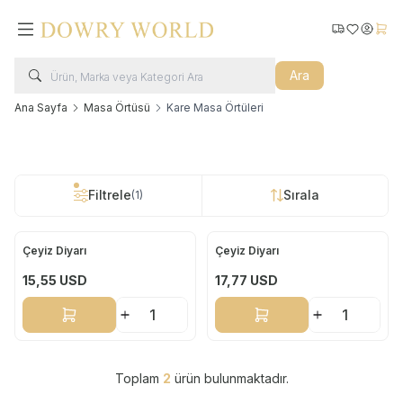
Kargo Takip
Favorilerim
Hesabı
Sepe
Ara
Ana Sayfa
Masa Örtüsü
Kare Masa Örtüleri
Filtrele
Sırala
(1)
Çeyiz Diyarı
Çeyiz Diyarı
Yeni
Yeni
15,55
USD
17,77
USD
Sepete Ekle
Sepete Ekle
Toplam
2
ürün bulunmaktadır.